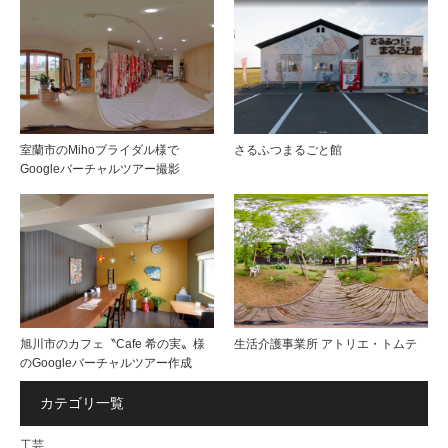
室蘭市のMihoブライダル様で
さるふつまるごと館
Googleバーチャルツアー撮影
旭川市のカフェ〝Cafe 希の実〟様
生活介護事業所 アトリエ・トムテ
のGoogleバーチャルツアー作成
カテゴリ一覧
工芸