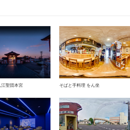
八江聖団本宮
そばと手料理 をん坐