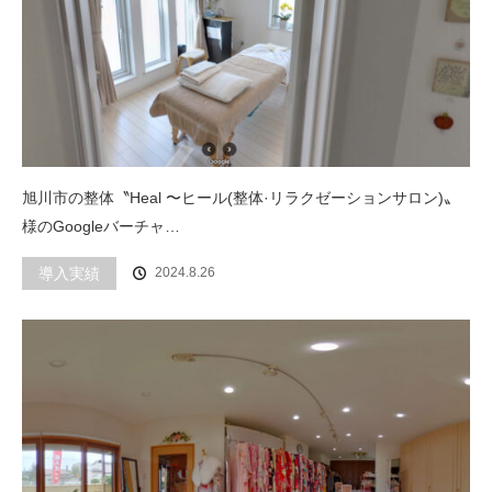
旭川市の整体〝Heal 〜ヒール(整体·リラクゼーションサロン)〟
様のGoogleバーチャ…
導入実績
2024.8.26