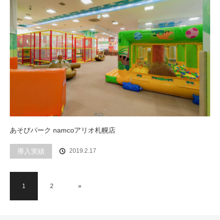
あそびパーク namcoアリオ札幌店
導入実績
2019.2.17
1
2
»