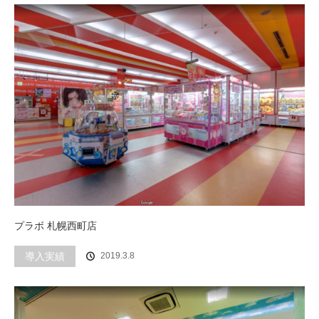
プラボ 札幌西町店
導入実績
2019.3.8