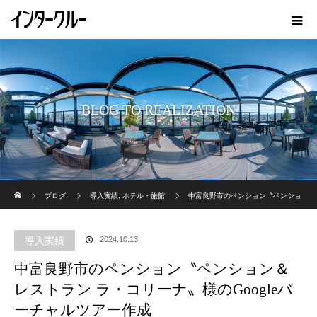
BLOG TO REALIZATION
ホーム
ブログ
導入実績
,
ホテル・旅館
中富良野市のペンション〝ペンショ
ン＆レストラン ラ・コリーナ〟様のGoogleバーチャルツアー作成
導入実績
2024.10.13
中富良野市のペンション〝ペンション＆
レストラン ラ・コリーナ〟様のGoogleバ
ーチャルツアー作成