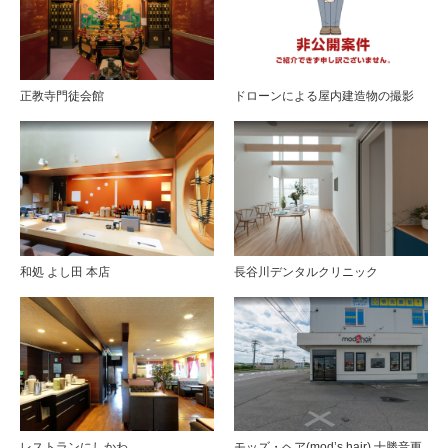
正教寺門徒会館
ドローンによる屋内建造物の撮影
和処 よし田 本店
長谷川デンタルクリニック
レストランにしかわ
モッズ・ヘア(mod’s hair) 十勝音更