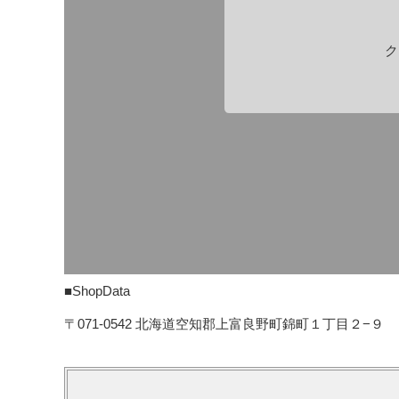
ク
■ShopData
〒071-0542 北海道空知郡上富良野町錦町１丁目２−９