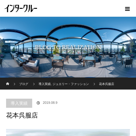
BLOG TO REALIZATION
ホーム
ブログ
導入実績
,
ジュエリー・ファッション
花本呉服店
導入実績
2019.08.9
花本呉服店