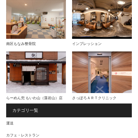
南区もなみ整骨院
インプレッション
らーめん兜 もいわ山（藻岩山）店
さっぽろＡＲＴクリニック
カテゴリ一覧
運送
カフェ・レストラン