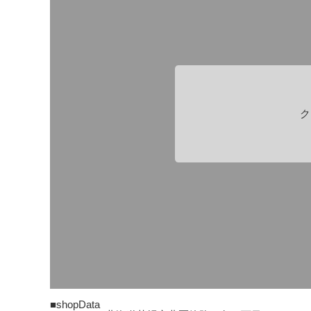
ク
■shopData