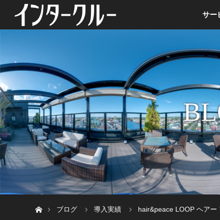
サー
BL
ホーム
ブログ
導入実績
hair&peace LOOP ヘ