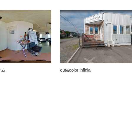
ーム
cut&color infinia