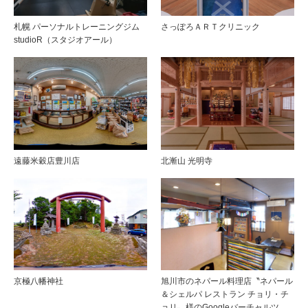
札幌 パーソナルトレーニングジム
さっぽろＡＲＴクリニック
studioR（スタジオアール）
遠藤米穀店豊川店
北漸山 光明寺
京極八幡神社
旭川市のネパール料理店〝ネパール
＆シェルパ レストラン チョリ・チ
ョリ〟様のGoogleバーチャルツ…