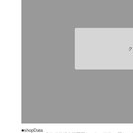
ク
■shopData