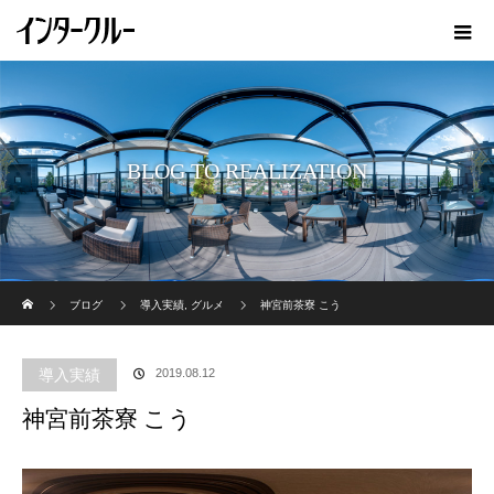
BLOG TO REALIZATION
ホーム
ブログ
導入実績
,
グルメ
神宮前茶寮 こう
導入実績
2019.08.12
神宮前茶寮 こう