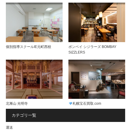
個別指導スクールIE元町西校
ボンベイ シジラーズ BOMBAY
SIZZLERS
北漸山 光明寺
札幌宝石買取.com
カテゴリ一覧
運送