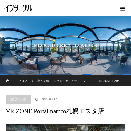
BLOG TO REALIZATION
ホーム
ブログ
導入実績
,
エンタメ・アミューズメント
VR ZONE Portal
namco札幌エスタ店
導入実績
2019.03.12
VR ZONE Portal namco札幌エスタ店