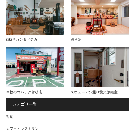
(株)サカシタペチカ
観音院
車検のコバック留萌店
スウェーデン通り愛犬診療室
カテゴリ一覧
運送
カフェ・レストラン