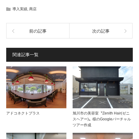
導入実績
,
商店
前の記事
次の記事
関連記事一覧
アドコネクトプラス
旭川市の美容室〝Zenith Hair(ゼニ
スヘアー)〟様のGoogleバーチャル
ツアー作成