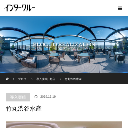
BLOG TO REALIZATION
ホーム
ブログ
導入実績
,
商店
竹丸渋谷水産
導入実績
2019.11.19
竹丸渋谷水産