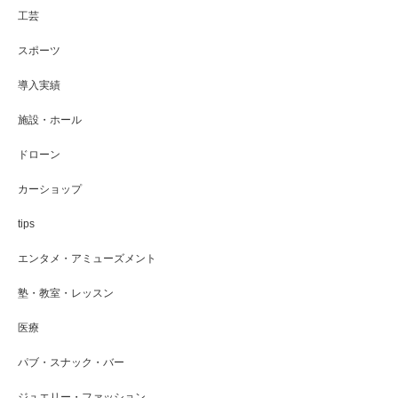
工芸
スポーツ
導入実績
施設・ホール
ドローン
カーショップ
tips
エンタメ・アミューズメント
塾・教室・レッスン
医療
パブ・スナック・バー
ジュエリー・ファッション