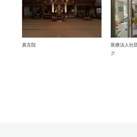
真言院
医療法人社
ク