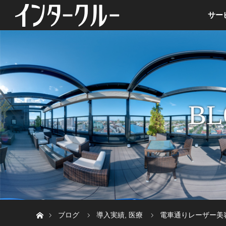
サー
BL
ホーム
ブログ
導入実績
,
医療
電車通りレーザー美