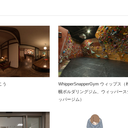
こう
WhipperSnapperGym ウィップス（
幌ボルダリングジム、ウィッパース
ッパージム）