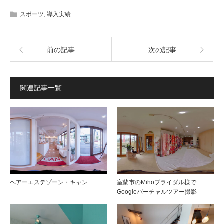
スポーツ
,
導入実績
前の記事
次の記事
関連記事一覧
ヘアーエステゾーン・キャン
室蘭市のMihoブライダル様で
Googleバーチャルツアー撮影