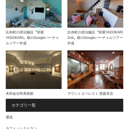
比布町の宿泊施設〝宿屋
比布町の宿泊施設〝宿屋YADOKARI
YADOKARI〟様のGoogleバーチャ
2nd〟様のGoogleバーチャルツアー
ルツアー作成
作成
木田金次郎美術館
マウントエベレスト 恵庭本店
カテゴリ一覧
運送
カフェ・レストラン