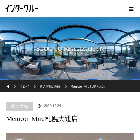
BLOG TO REALIZATION
ホーム
ブログ
導入実績
,
医療
Menicon Miru札幌大通店
導入実績
2019.12.24
Menicon Miru札幌大通店