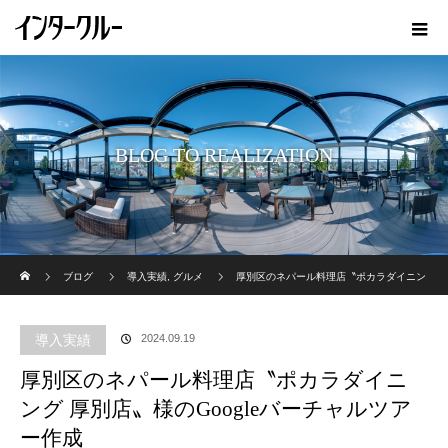
BLOG TO REALIZATION
ホーム
ブログ
導入実績
,
グルメ
厚別区のネパール料理店〝ポカラダイニン
グ 厚別店〟様のGoogleバーチャルツアー作成
導入実績
2024.09.19
厚別区のネパール料理店〝ポカラダイニ
ング 厚別店〟様のGoogleバーチャルツア
ー作成