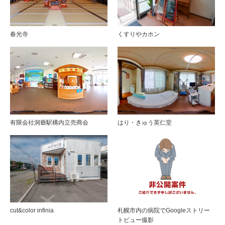
春光寺
くすりやカホン
有限会社洞爺駅構内立売商会
はり・きゅう英仁堂
cut&color infinia
札幌市内の病院でGoogleストリー
トビュー撮影