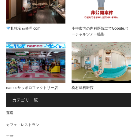
札幌宝石修理.com
小樽市内の内科医院にてGoogleバ
ーチャルツアー撮影
namcoサッポロファクトリー店
松村歯科医院
カテゴリ一覧
運送
カフェ・レストラン
工芸