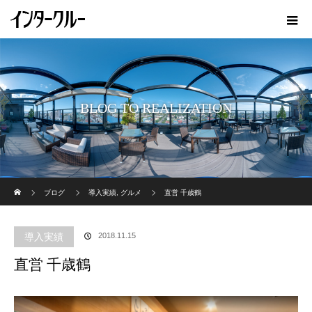
BLOG TO REALIZATION
ホーム
ブログ
導入実績
,
グルメ
直営 千歳鶴
導入実績
2018.11.15
直営 千歳鶴