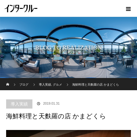
BLOG TO REALIZATION
ホーム
ブログ
導入実績
,
グルメ
海鮮料理と天麩羅の店 かまどくら
導入実績
2019.01.31
海鮮料理と天麩羅の店 かまどくら