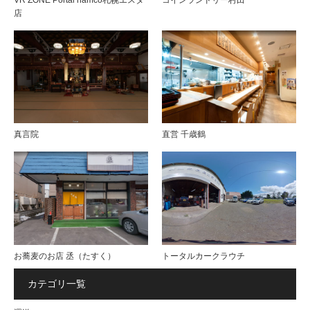
店
真言院
直営 千歳鶴
お蕎麦のお店 丞（たすく）
トータルカークラウチ
カテゴリ一覧