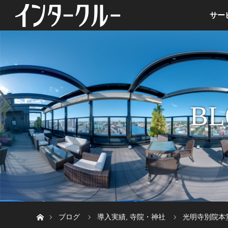
サー
BL
ホーム
ブログ
導入実績
,
寺院・神社
光明寺別院本