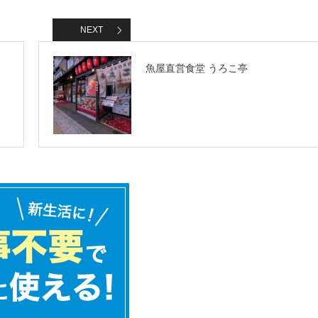
NEXT
魚屋直営食堂 うろこ亭