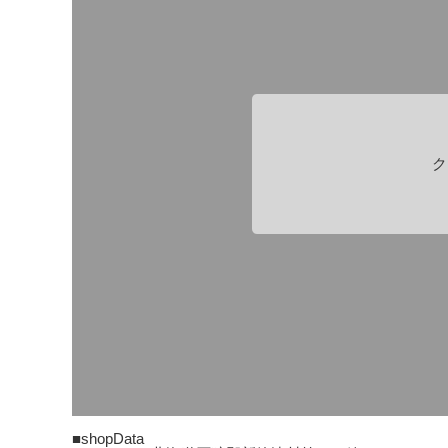
ク
■shopData