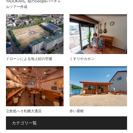
YADOKARI〟様のGoogleバーチャ
ルツアー作成
ドローンによる地上絵の空撮
くすりやカホン
立飲処へそ札幌大通店
赤い屋根
カテゴリ一覧