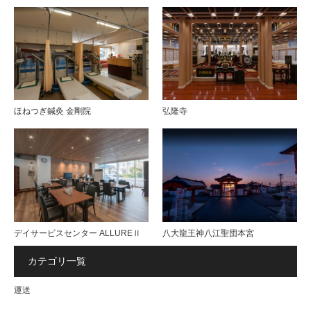
ほねつぎ鍼灸 金剛院
弘隆寺
デイサービスセンター ALLUREⅡ
八大龍王神八江聖団本宮
カテゴリ一覧
運送