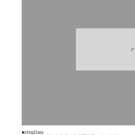
ク
■shopData