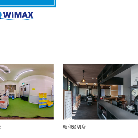
産
昭和髪切店