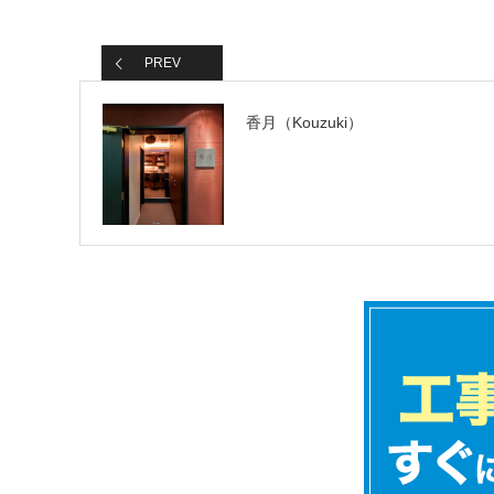
PREV
香月（Kouzuki）