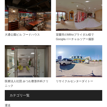
大通公園ビル フードハウス
室蘭市のMihoブライダル様で
Googleバーチャルツアー撮影
医療法人社団 みつわ整形外科クリ
リサイクルセンターダイトー
ニック
カテゴリ一覧
運送