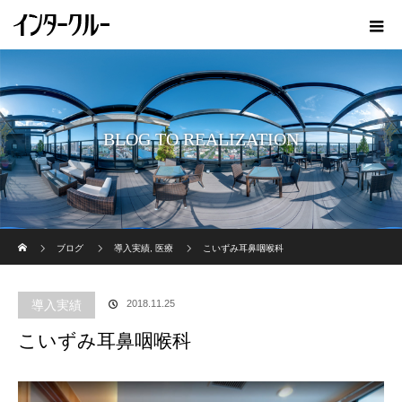
BLOG TO REALIZATION
ホーム
ブログ
導入実績
,
医療
こいずみ耳鼻咽喉科
導入実績
2018.11.25
こいずみ耳鼻咽喉科