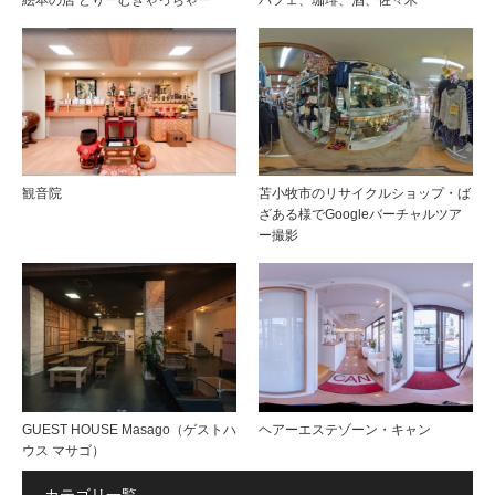
観音院
苫小牧市のリサイクルショップ・ば
ざある様でGoogleバーチャルツア
ー撮影
GUEST HOUSE Masago（ゲストハ
ヘアーエステゾーン・キャン
ウス マサゴ）