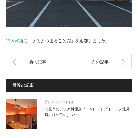
導入実績
に「さるふつまるごと館」を追加しました。
前の記事
次の記事
最近の記事
2024.10.19
北見市のアジア料理店〝エベレストダイニング北見
店〟様のGoogleバー…