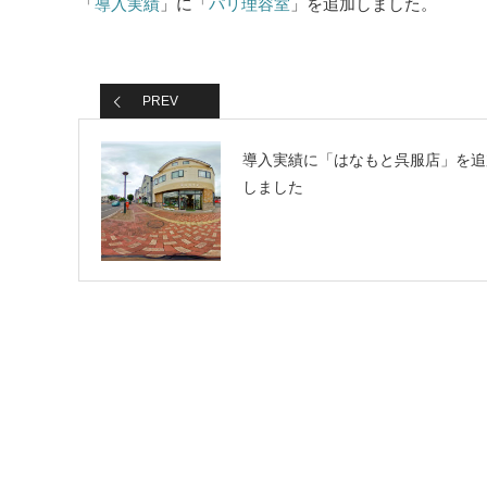
「
導入実績
」に「
パリ理容室
」を追加しました。
PREV
導入実績に「はなもと呉服店」を追
しました