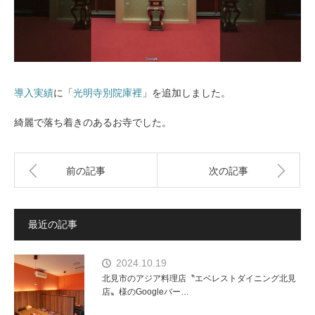
導入実績
に「
光明寺別院庫裡
」を追加しました。
綺麗で落ち着きのあるお寺でした。
前の記事
次の記事
最近の記事
2024.10.19
北見市のアジア料理店〝エベレストダイニング北見
店〟様のGoogleバー…