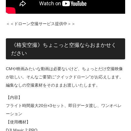
＜＜ドローン空撮サービス提供中＞＞
《格安空撮》ちょこっと空撮ならおまかせく
ださい
CMや映画みたいな動画は必要ないけど、ちょっとだけ空撮映像
が欲しい。そんなご要望に”クイックドローン”がお応えします。
編集なしの空撮素材をそのままお渡しいたします。
【内容】
フライト時間最大20分×3セット、即日データ渡し、ワンオペレ
ーション
【使用機材】
DJI Mavic 2 PRO