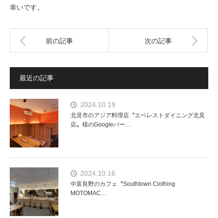
幸いです。
前の記事
次の記事
最近の記事
2024.10.19
北見市のアジア料理店〝エベレストダイニング北見
店〟様のGoogleバー…
2024.10.16
中富良野のカフェ〝Southtown Clothing
MOTOMAC…