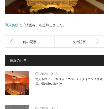
導入実績
に「清雲寺」を追加しました。
前の記事
次の記事
最近の記事
2024.10.19
北見市のアジア料理店〝エベレストダイニング北見
店〟様のGoogleバー…
2024.10.16