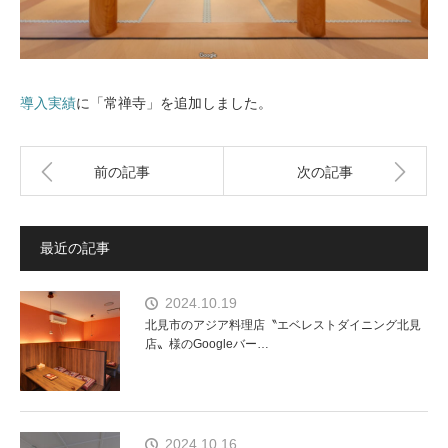
導入実績
に「常禅寺」を追加しました。
前の記事
次の記事
最近の記事
2024.10.19
北見市のアジア料理店〝エベレストダイニング北見
店〟様のGoogleバー…
2024.10.16