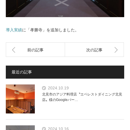
導入実績
に「孝勝寺」を追加しました。
前の記事
次の記事
最近の記事
2024.10.19
北見市のアジア料理店〝エベレストダイニング北見
店〟様のGoogleバー…
2024.10.16