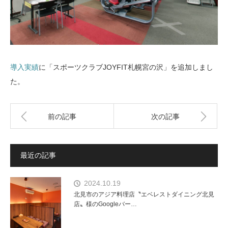
導入実績
に「スポーツクラブJOYFIT札幌宮の沢」を追加しまし
た。
前の記事
次の記事
最近の記事
2024.10.19
北見市のアジア料理店〝エベレストダイニング北見
店〟様のGoogleバー…