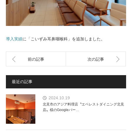
導入実績
に「こいずみ耳鼻咽喉科」を追加しました。
前の記事
次の記事
最近の記事
2024.10.19
北見市のアジア料理店〝エベレストダイニング北見
店〟様のGoogleバー…